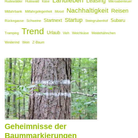
Landleben
Leasing
Hudewälder
Hutewald
Käse
Mikroabenteuer
Nachhaltigkeit
Reisen
Mitfahrbank
Mitfahrgelegenheit
Mosel
Startup
Startnext
Subaru
Rückegasse
Schweine
Steingrubenhof
Trend
Urlaub
Tramping
Vieh
Weichkäse
Weidehähnchen
Weiderind
Wein
Z-Baum
Geheimnisse der
Baummarkierungen