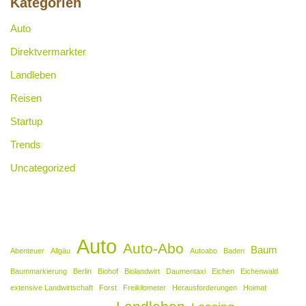
Kategorien
Auto
Direktvermarkter
Landleben
Reisen
Startup
Trends
Uncategorized
Auto
Auto-Abo
Baum
Abenteuer
Allgäu
Autoabo
Baden
Baummarkierung
Berlin
Biohof
Biolandwirt
Daumentaxi
Eichen
Eichenwald
extensive Landwirtschaft
Forst
Freikilometer
Herausforderungen
Hoimat